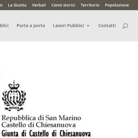
lo
La Giunta
Verbali
Cenni storici
Territorio
Popolazione
blici
Porta a porta
Lavori Pubblici
Contatti