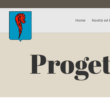
Home
Novità ed 
Proget