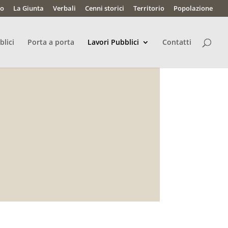
lo
La Giunta
Verbali
Cenni storici
Territorio
Popolazione
blici
Porta a porta
Lavori Pubblici
Contatti