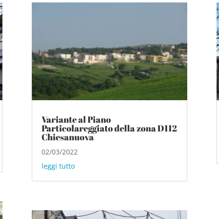
Variante al Piano
Particolareggiato della zona D112
Chiesanuova
02/03/2022
leggi tutto