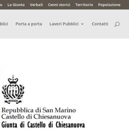
lo
La Giunta
Verbali
Cenni storici
Territorio
Popolazione
blici
Porta a porta
Lavori Pubblici
Contatti