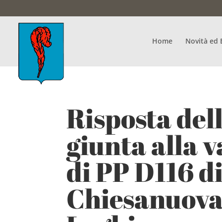
Home
Novità ed 
Risposta del
giunta alla 
di PP D116 d
Chiesanuova