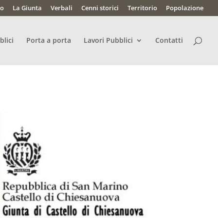
lo
La Giunta
Verbali
Cenni storici
Territorio
Popolazione
blici
Porta a porta
Lavori Pubblici
Contatti