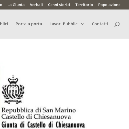
lo
La Giunta
Verbali
Cenni storici
Territorio
Popolazione
blici
Porta a porta
Lavori Pubblici
Contatti