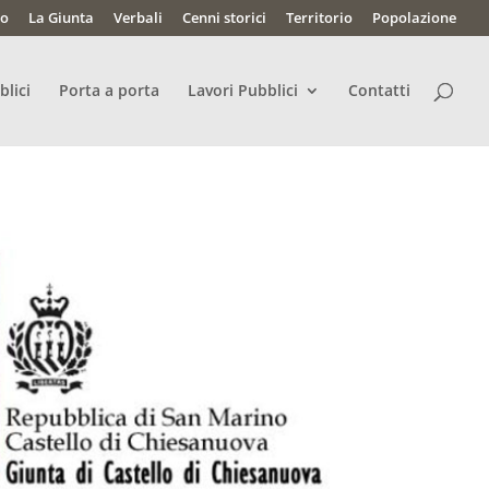
lo
La Giunta
Verbali
Cenni storici
Territorio
Popolazione
blici
Porta a porta
Lavori Pubblici
Contatti