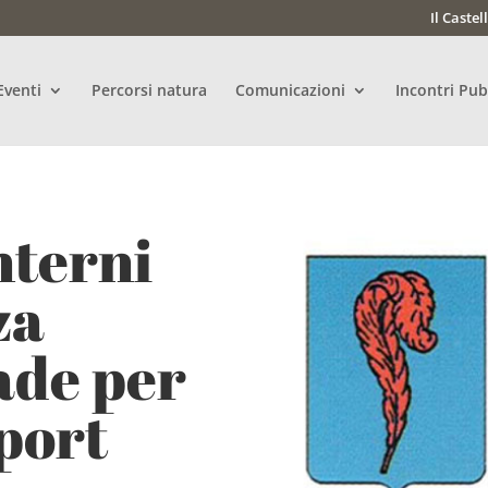
Il Castel
Eventi
Percorsi natura
Comunicazioni
Incontri Pub
nterni
za
ade per
Sport