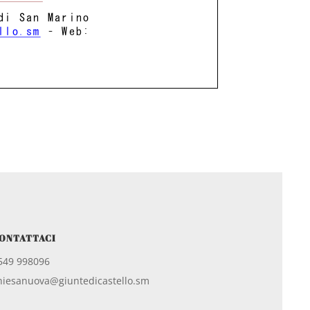
ONTATTACI
549 998096
hiesanuova@giuntedicastello.sm