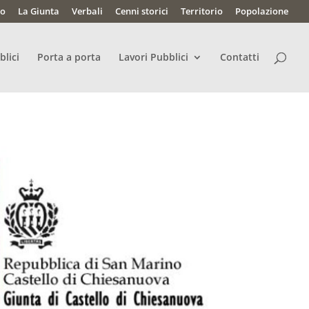
lo
La Giunta
Verbali
Cenni storici
Territorio
Popolazione
blici
Porta a porta
Lavori Pubblici
Contatti