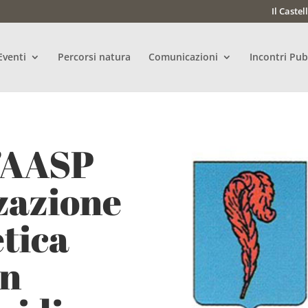
Il Castel
Eventi
Percorsi natura
Comunicazioni
Incontri Pub
l’AASP
zzazione
etica
in