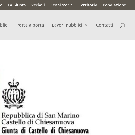
lo
La Giunta
Verbali
Cenni storici
Territorio
Popolazione
blici
Porta a porta
Lavori Pubblici
Contatti