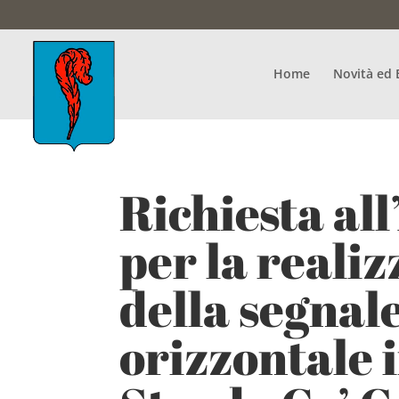
Home
Novità ed 
Richiesta al
per la reali
della segnal
orizzontale 