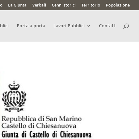
lo
La Giunta
Verbali
Cenni storici
Territorio
Popolazione
blici
Porta a porta
Lavori Pubblici
Contatti