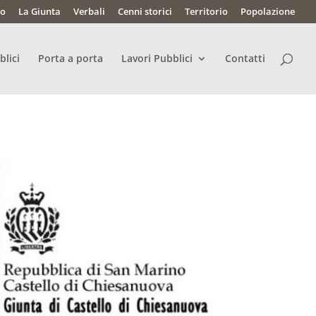
lo
La Giunta
Verbali
Cenni storici
Territorio
Popolazione
blici
Porta a porta
Lavori Pubblici
Contatti